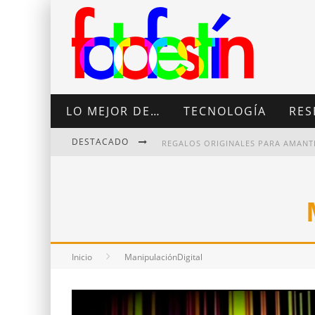
LO MEJOR DE…
TECNOLOGÍA
RES
DESTACADO
DI MARTINI: FOTOGRAFÍA BOUDOI
Inicio
ManipulaciónDigital