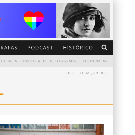
RAFAS
PODCAST
HISTÓRICO
TOGRAFÍA
HISTORIA DE LA FOTOGRAFÍA
FOTÓGRAFAS
TIPS
LO MEJOR DE…
L