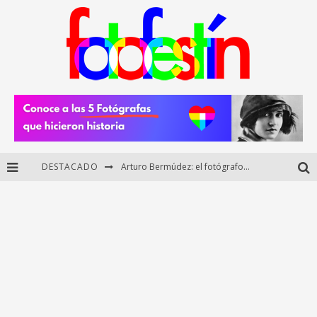
DESTACADO
Arturo Bermúdez: el fotógrafo mexicano que brilló en los Premios HUAWEI XMAGE 2025
Regalos originales para amantes de la fotografía: ideas creativas y útiles
Di Martini: fotografía boudoir y empoderamiento femenino
Fotógrafos mexicanos de Postal 5.6 brillan como finalistas del Concurso Nacional de Fotografía Cuartoscuro 2026