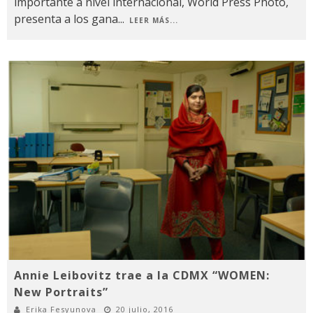
importante a nivel internacional, World Press Photo,
presenta a los gana
...
LEER MÁS...
Annie Leibovitz trae a la CDMX “WOMEN:
New Portraits”
Erika Fesyunova
20 julio, 2016