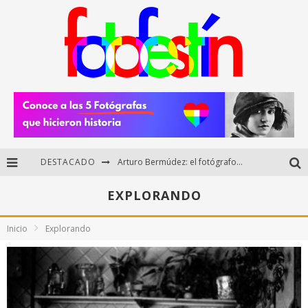
DESTACADO
Arturo Bermúdez: el fotógrafo mexicano que brilló en los Premios HUAWEI XMAGE 2025
Regalos originales para amantes de la fotografía: ideas creativas y útiles
EXPLORANDO
Di Martini: fotografía boudoir y empoderamiento femenino
Inicio
Explorando
Fotógrafos mexicanos de Postal 5.6 brillan como finalistas del Concurso Nacional de Fotografía Cuartoscuro 2026