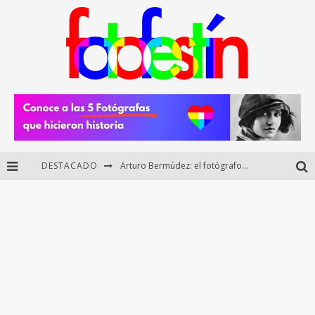
DESTACADO
Regalos originales para amantes de la fotografía: ideas creativas y útiles
Di Martini: fotografía boudoir y empoderamiento femenino
Fotógrafos mexicanos de Postal 5.6 brillan como finalistas del Concurso Nacional de Fotografía Cuartoscuro 2026
Arturo Bermúdez: el fotógrafo mexicano que brilló en los Premios HUAWEI XMAGE 2025