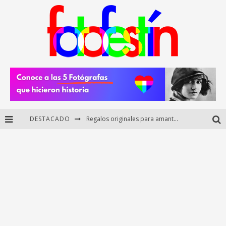
Regalos originales para amantes de la fotografía: ideas creativas y útiles
DESTACADO
Di Martini: fotografía boudoir y empoderamiento femenino
Fotógrafos mexicanos de Postal 5.6 brillan como finalistas del Concurso Nacional de Fotografía Cuartoscuro 2026
Arturo Bermúdez: el fotógrafo mexicano que brilló en los Premios HUAWEI XMAGE 2025