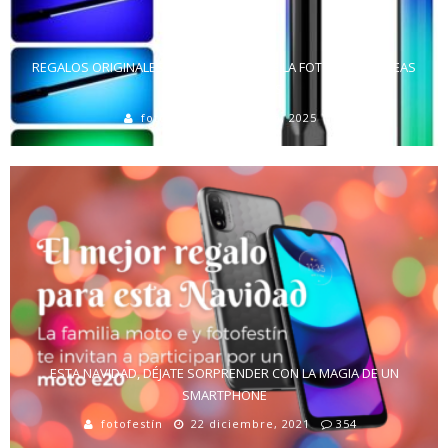
REGALOS ORIGINALES PARA AMANTES DE LA FOTOGRAFÍA: IDEAS
CREATIVAS Y ÚTILES
fotofestín
18 junio, 2025
ESTA NAVIDAD, DÉJATE SORPRENDER CON LA MAGIA DE UN
SMARTPHONE
fotofestín
22 diciembre, 2021
354