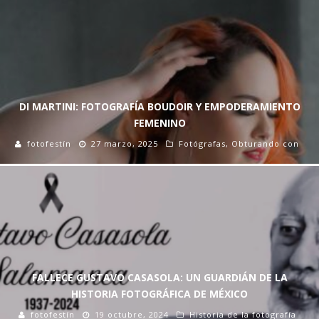
DI MARTINI: FOTOGRAFÍA BOUDOIR Y EMPODERAMIENTO
FEMENINO
fotofestín
27 marzo, 2025
Fotógrafas
,
Obturando con
FALLECE GUSTAVO CASASOLA: UN GUARDIÁN DE LA
HISTORIA FOTOGRÁFICA DE MÉXICO
fotofestín
19 octubre, 2024
Historia de la fotografía