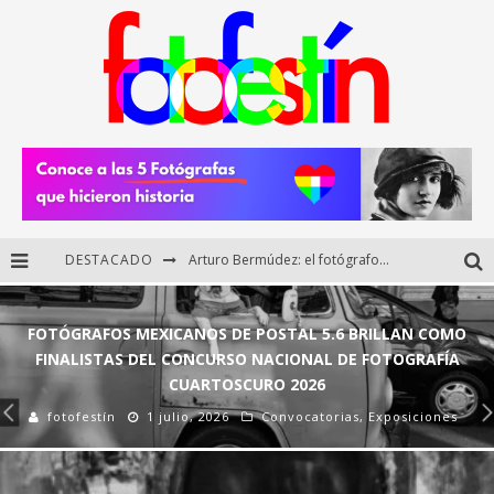
DESTACADO
Regalos originales para amantes de la fotografía: ideas creativas y útiles
Di Martini: fotografía boudoir y empoderamiento femenino
FOTÓGRAFOS MEXICANOS DE POSTAL 5.6 BRILLAN COMO
Fotógrafos mexicanos de Postal 5.6 brillan como finalistas del Concurso Nacional de Fotografía Cuartoscuro 2026
FINALISTAS DEL CONCURSO NACIONAL DE FOTOGRAFÍA
CUARTOSCURO 2026
Arturo Bermúdez: el fotógrafo mexicano que brilló en los Premios HUAWEI XMAGE 2025
fotofestín
1 julio, 2026
Convocatorias
,
Exposiciones