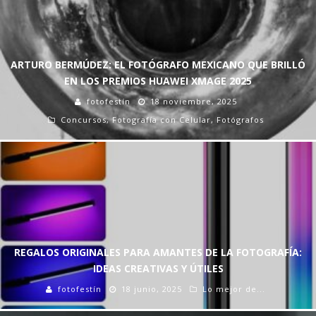
ARTURO BERMÚDEZ: EL FOTÓGRAFO MEXICANO QUE BRILLÓ
EN LOS PREMIOS HUAWEI XMAGE 2025
fotofestín
18 noviembre, 2025
Concursos
,
Fotografía con Celular
,
Fotógrafos
REGALOS ORIGINALES PARA AMANTES DE LA FOTOGRAFÍA:
IDEAS CREATIVAS Y ÚTILES
fotofestín
18 junio, 2025
Lo mejor de...