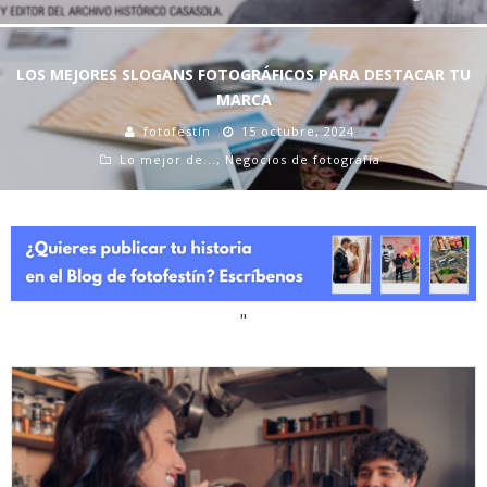
LOS MEJORES SLOGANS FOTOGRÁFICOS PARA DESTACAR TU
MARCA
fotofestín
15 octubre, 2024
Lo mejor de...
,
Negocios de fotografía
"