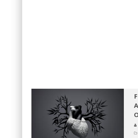
F
A
O