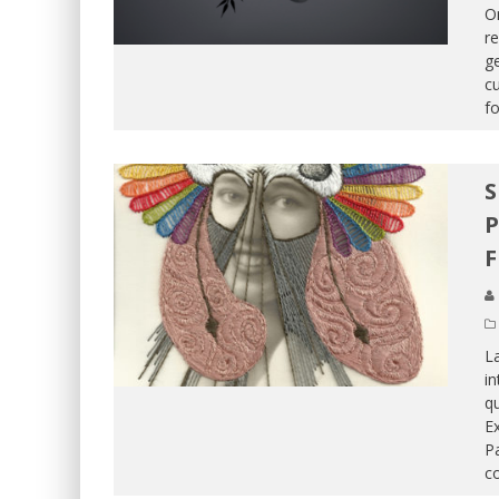
Om
r
ge
c
fo
S
P
F
La
in
qu
Ex
Pa
c