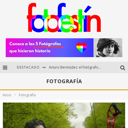
Arturo Bermúdez: el fotógrafo mexicano que brilló en los Premios HUAWEI XMAGE 2025
DESTACADO
Regalos originales para amantes de la fotografía: ideas creativas y útiles
FOTOGRAFÍA
Di Martini: fotografía boudoir y empoderamiento femenino
Inicio
Fotografía
Fotógrafos mexicanos de Postal 5.6 brillan como finalistas del Concurso Nacional de Fotografía Cuartoscuro 2026