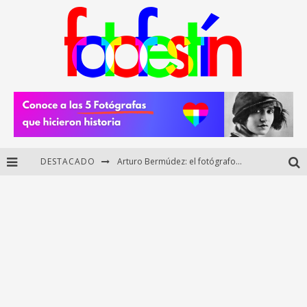
DESTACADO
Arturo Bermúdez: el fotógrafo mexicano que brilló en los Premios HUAWEI XMAGE 2025
Regalos originales para amantes de la fotografía: ideas creativas y útiles
Di Martini: fotografía boudoir y empoderamiento femenino
Fotógrafos mexicanos de Postal 5.6 brillan como finalistas del Concurso Nacional de Fotografía Cuartoscuro 2026