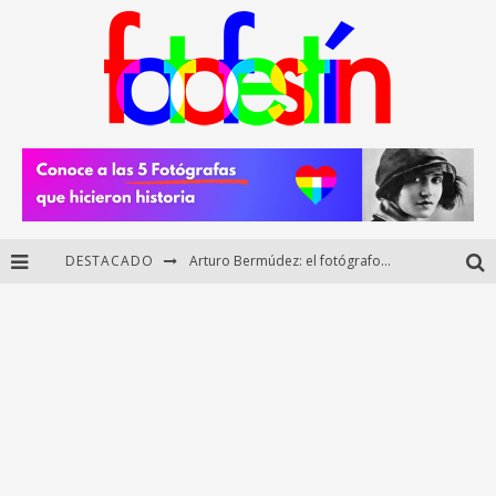
Arturo Bermúdez: el fotógrafo mexicano que brilló en los Premios HUAWEI XMAGE 2025
DESTACADO
Regalos originales para amantes de la fotografía: ideas creativas y útiles
Di Martini: fotografía boudoir y empoderamiento femenino
Fotógrafos mexicanos de Postal 5.6 brillan como finalistas del Concurso Nacional de Fotografía Cuartoscuro 2026