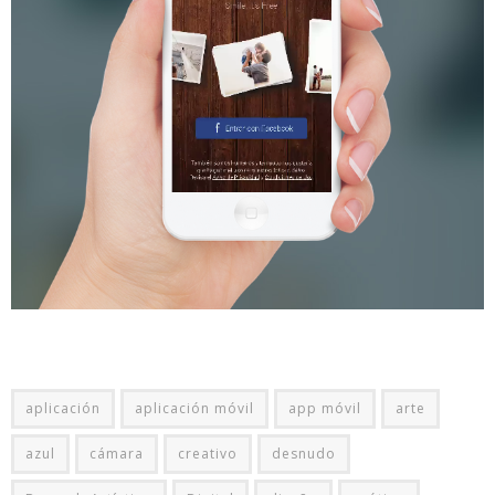
aplicación
aplicación móvil
app móvil
arte
azul
cámara
creativo
desnudo