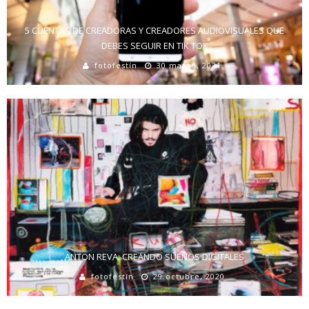
5 CUENTAS DE CREADORAS Y CREADORES AUDIOVISUALES QUE
DEBES SEGUIR EN TIK TOK
fotofestín
30 marzo, 2021
ANTON REVA: CREANDO SUEÑOS DIGITALES
fotofestín
29 octubre, 2020