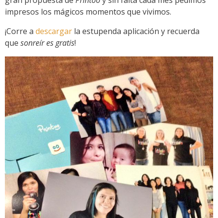
gran propuesta de
Printoo
y sin falta cada mes pedimos
impresos los mágicos momentos que vivimos.
¡Corre a
descargar
la estupenda aplicación y recuerda
que
sonreír es gratis
!