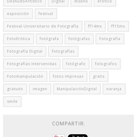
DesnudoArtístico
Digital
diseño
erótico
exposición
festival
Festival Universitario de Fotografía
ff14mx
ff15mx
FotoErótica
fotógrafa
fotógrafas
Fotografía
Fotografía Digital
fotografías
Fotografías Intervenidas
fotógrafo
fotografos
Fotomanipulación
fotos impresas
gratis
gratuito
imagen
ManipulaciónDigital
naranja
smile
COMPARTIR: