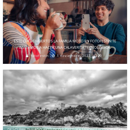
ESTE DÍA DE MUERTOS LA FAMILIA MOTO E Y FOTOFESTÍN TE
INVITAMOS A HACER UNA CALAVERITA TECNOLÓGICA.
fotofestín
1 noviembre, 2022
20
DESCUBRE TU LADO ARTÍSTICO Y CAPTURA MEJORES FOTOGRAFÍAS