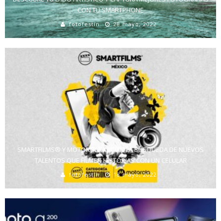
CON TU SMARTPHONE
fotofestín
28 mayo, 2022
SMARTFILMS® Y MOTOROLA INICIAN LA BÚSQUEDA DE NUEVOS
TALENTOS QUE FILMEN HISTORIAS CON UN CELULAR
fotofestín
18 mayo, 2022