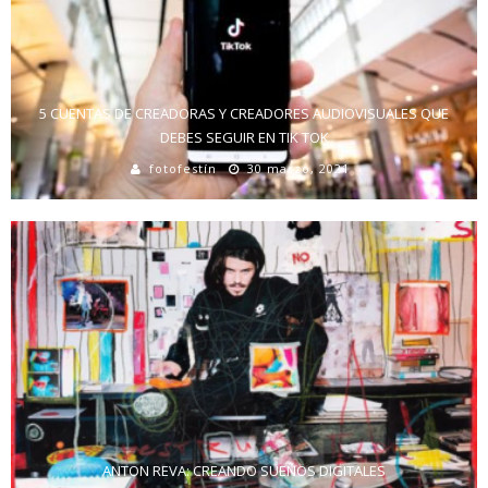
5 CUENTAS DE CREADORAS Y CREADORES AUDIOVISUALES QUE
DEBES SEGUIR EN TIK TOK
fotofestín
30 marzo, 2021
ANTON REVA: CREANDO SUEÑOS DIGITALES