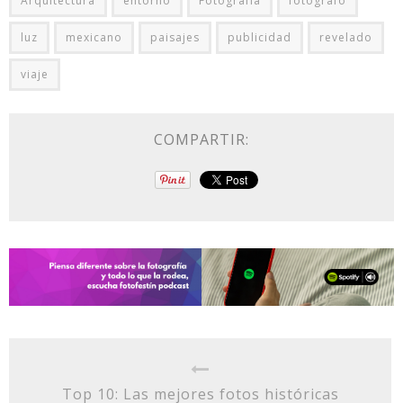
Arquitectura
entorno
Fotografía
fotógrafo
luz
mexicano
paisajes
publicidad
revelado
viaje
COMPARTIR:
Top 10: Las mejores fotos históricas