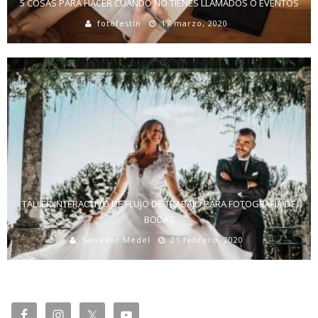
5 COSAS PARA HACER CUANDO NO TIENES LLAMADOS O EVENTOS
fotofestín
17 marzo, 2020
TALLER INTERACTIVO DE FLUJO DE TRABAJO PARA FOTOGRAFÍA DE
BODAS
Salvador Medel
21 febrero, 2020