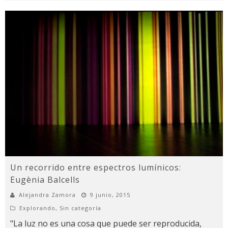
Un recorrido entre espectros lumínicos:
Eugènia Balcells
Alejandra Zamora
9 junio, 2015
Explorando
,
Sin categoría
"La luz no es una cosa que puede ser reproducida,