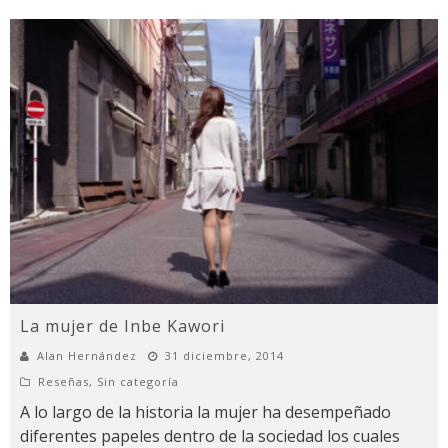
La mujer de Inbe Kawori
Alan Hernández
31 diciembre, 2014
Reseñas
,
Sin categoría
A lo largo de la historia la mujer ha desempeñado
diferentes papeles dentro de la sociedad los cuales