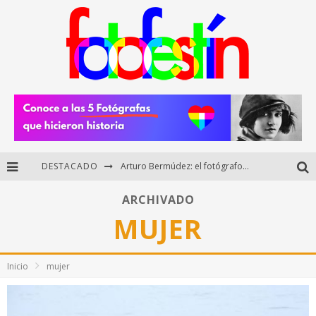
DESTACADO
Arturo Bermúdez: el fotógrafo mexicano que brilló en los Premios HUAWEI XMAGE 2025
Regalos originales para amantes de la fotografía: ideas creativas y útiles
ARCHIVADO
MUJER
Di Martini: fotografía boudoir y empoderamiento femenino
Fotógrafos mexicanos de Postal 5.6 brillan como finalistas del Concurso Nacional de Fotografía Cuartoscuro 2026
Inicio
mujer