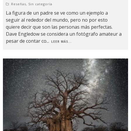
Reseñas
,
Sin categoría
La figura de un padre se ve como un ejemplo a
seguir al rededor del mundo, pero no por esto
quiere decir que son las personas más perfectas.
Dave Engledow se considera un fotógrafo amateur a
pesar de contar co
...
LEER MÁS...