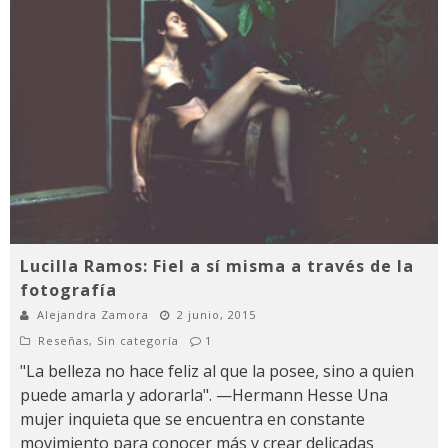
Lucilla Ramos: Fiel a sí misma a través de la
fotografía
Alejandra Zamora
2 junio, 2015
Reseñas
,
Sin categoría
1
"La belleza no hace feliz al que la posee, sino a quien
puede amarla y adorarla". —Hermann Hesse Una
mujer inquieta que se encuentra en constante
movimiento para conocer más y crear delicadas