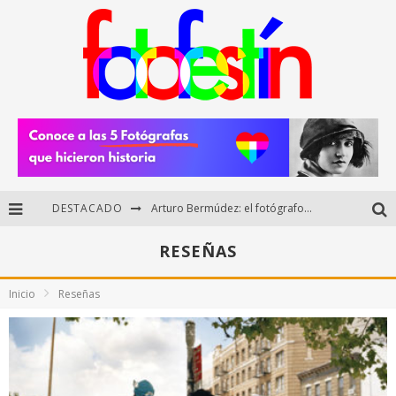
DESTACADO
Arturo Bermúdez: el fotógrafo mexicano que brilló en los Premios HUAWEI XMAGE 2025
Regalos originales para amantes de la fotografía: ideas creativas y útiles
RESEÑAS
Di Martini: fotografía boudoir y empoderamiento femenino
Inicio
Reseñas
Fotógrafos mexicanos de Postal 5.6 brillan como finalistas del Concurso Nacional de Fotografía Cuartoscuro 2026