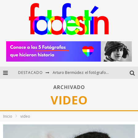
DESTACADO
Arturo Bermúdez: el fotógrafo mexicano que brilló en los Premios HUAWEI XMAGE 2025
Regalos originales para amantes de la fotografía: ideas creativas y útiles
ARCHIVADO
VIDEO
Di Martini: fotografía boudoir y empoderamiento femenino
Fotógrafos mexicanos de Postal 5.6 brillan como finalistas del Concurso Nacional de Fotografía Cuartoscuro 2026
Inicio
video