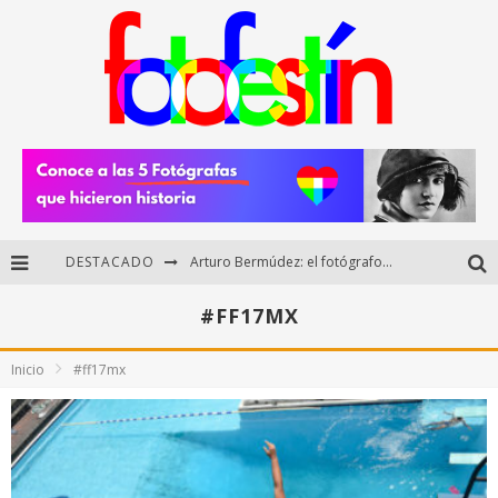
Arturo Bermúdez: el fotógrafo mexicano que brilló en los Premios HUAWEI XMAGE 2025
DESTACADO
Regalos originales para amantes de la fotografía: ideas creativas y útiles
#FF17MX
Di Martini: fotografía boudoir y empoderamiento femenino
Inicio
#ff17mx
Fotógrafos mexicanos de Postal 5.6 brillan como finalistas del Concurso Nacional de Fotografía Cuartoscuro 2026