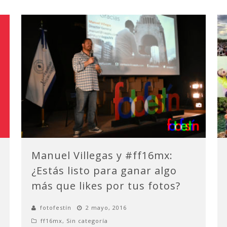
Manuel Villegas y #ff16mx:
¿Estás listo para ganar algo
más que likes por tus fotos?
fotofestín
2 mayo, 2016
ff16mx
,
Sin categoría