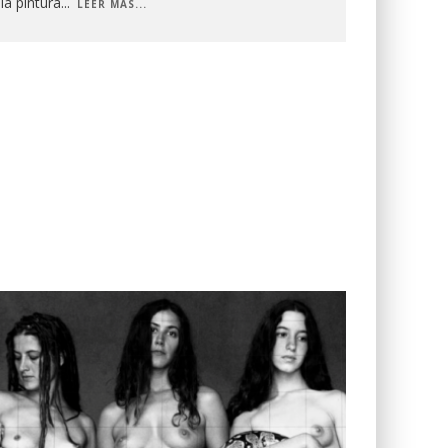
la pintura
...
LEER MÁS...