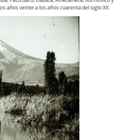
lula, Pátzcuaro, Oaxaca, Amecameca, Xochimilco y
s años veinte a los años cuarenta del siglo XX.