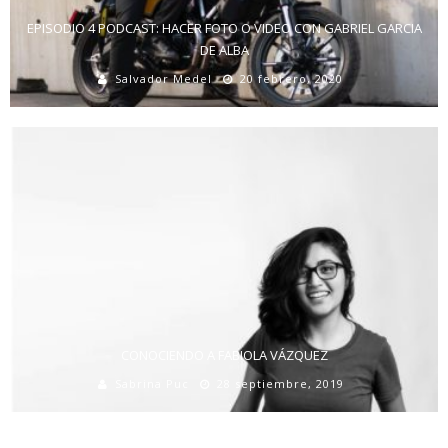
EPISODIO 4 PODCAST: HACER FOTO O VIDEO CON GABRIEL GARCIA
DE ALBA
Salvador Medel
20 febrero, 2020
CONOCIENDO A FABIOLA VÁZQUEZ
Sabrina Puc
28 septiembre, 2019