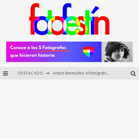
DESTACADO
Arturo Bermúdez: el fotógrafo mexicano que brilló en los Premios HUAWEI XMAGE 2025
Regalos originales para amantes de la fotografía: ideas creativas y útiles
Di Martini: fotografía boudoir y empoderamiento femenino
Fotógrafos mexicanos de Postal 5.6 brillan como finalistas del Concurso Nacional de Fotografía Cuartoscuro 2026