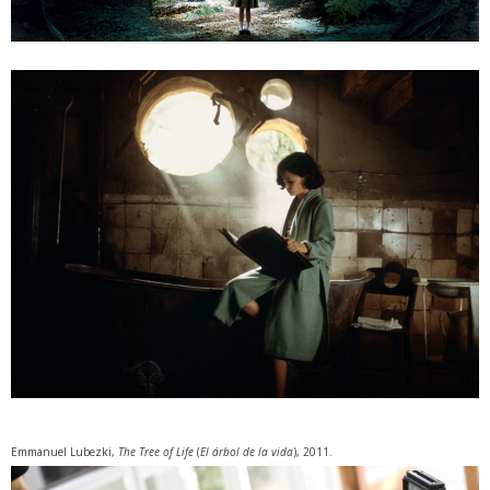
Emmanuel Lubezki,
The Tree of Life
(
El árbol de la vida
), 2011.