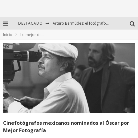
DESTACADO
Regalos originales para amantes de la fotografía: ideas creativas y útiles
Inicio
Lo mejor de...
Di Martini: fotografía boudoir y empoderamiento femenino
Fotógrafos mexicanos de Postal 5.6 brillan como finalistas del Concurso Nacional de Fotografía Cuartoscuro 2026
Arturo Bermúdez: el fotógrafo mexicano que brilló en los Premios HUAWEI XMAGE 2025
Cinefotógrafos mexicanos nominados al Óscar por
Mejor Fotografía