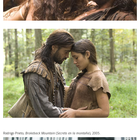
Rodrigo Prieto,
Brokeback Mountain
(
Secreto en la montaña
), 2005.