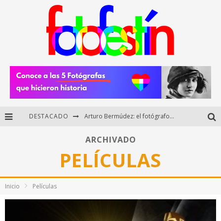
DESTACADO
Arturo Bermúdez: el fotógrafo mexicano que brilló en los Premios HUAWEI XMAGE 2025
Regalos originales para amantes de la fotografía: ideas creativas y útiles
ARCHIVADO
PELÍCULAS
Di Martini: fotografía boudoir y empoderamiento femenino
Fotógrafos mexicanos de Postal 5.6 brillan como finalistas del Concurso Nacional de Fotografía Cuartoscuro 2026
Inicio
Películas