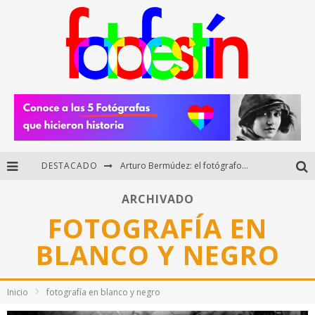
DESTACADO
Arturo Bermúdez: el fotógrafo mexicano que brilló en los Premios HUAWEI XMAGE 2025
Regalos originales para amantes de la fotografía: ideas creativas y útiles
ARCHIVADO
FOTOGRAFÍA EN
Di Martini: fotografía boudoir y empoderamiento femenino
BLANCO Y NEGRO
Fotógrafos mexicanos de Postal 5.6 brillan como finalistas del Concurso Nacional de Fotografía Cuartoscuro 2026
Inicio
fotografía en blanco y negro