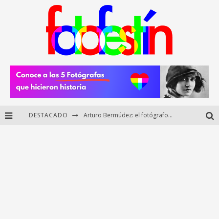
DESTACADO
Arturo Bermúdez: el fotógrafo mexicano que brilló en los Premios HUAWEI XMAGE 2025
Regalos originales para amantes de la fotografía: ideas creativas y útiles
Di Martini: fotografía boudoir y empoderamiento femenino
Fotógrafos mexicanos de Postal 5.6 brillan como finalistas del Concurso Nacional de Fotografía Cuartoscuro 2026