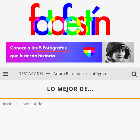
DESTACADO
Arturo Bermúdez: el fotógrafo mexicano que brilló en los Premios HUAWEI XMAGE 2025
Regalos originales para amantes de la fotografía: ideas creativas y útiles
LO MEJOR DE...
Di Martini: fotografía boudoir y empoderamiento femenino
Inicio
Lo mejor de...
Fotógrafos mexicanos de Postal 5.6 brillan como finalistas del Concurso Nacional de Fotografía Cuartoscuro 2026