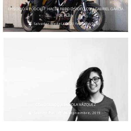
EPISODIO 4 PODCAST: HACER FOTO O VIDEO CON GABRIEL GARCIA
DE ALBA
Salvador Medel
20 febrero, 2020
CONOCIENDO A FABIOLA VÁZQUEZ
Sabrina Puc
28 septiembre, 2019