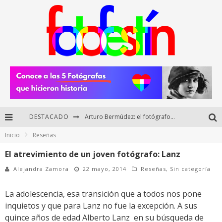
DESTACADO
Arturo Bermúdez: el fotógrafo mexicano que brilló en los Premios HUAWEI XMAGE 2025
Inicio
Reseñas
Regalos originales para amantes de la fotografía: ideas creativas y útiles
El atrevimiento de un joven fotógrafo: Lanz
Di Martini: fotografía boudoir y empoderamiento femenino
Alejandra Zamora
22 mayo, 2014
Reseñas
,
Sin categoría
Fotógrafos mexicanos de Postal 5.6 brillan como finalistas del Concurso Nacional de Fotografía Cuartoscuro 2026
La adolescencia, esa transición que a todos nos pone
inquietos y que para Lanz no fue la excepción. A sus
quince años de edad Alberto Lanz en su búsqueda de