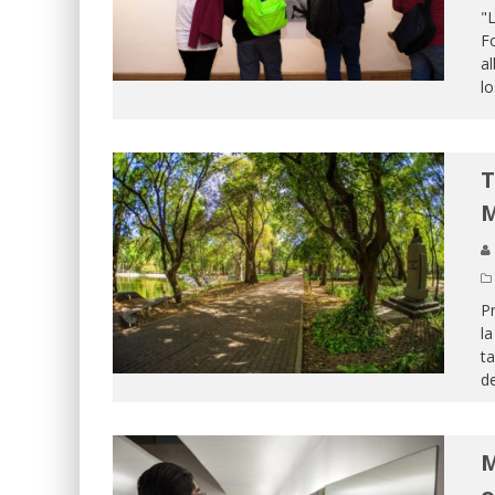
"
Fo
al
lo
T
M
Pr
la
ta
d
M