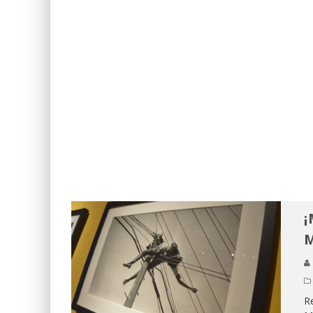
¡
M
Re