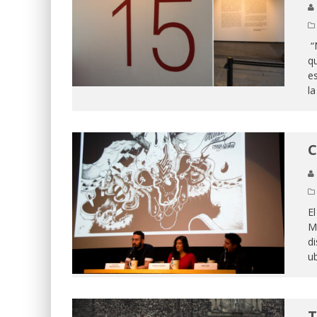
“N
qu
es
l
C
El
M
di
u
T