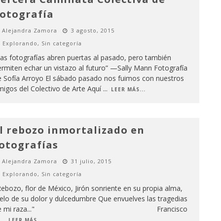
otografía
Alejandra Zamora
3 agosto, 2015
Explorando
,
Sin categoría
as fotografías abren puertas al pasado, pero también
rmiten echar un vistazo al futuro” —Sally Mann Fotografía
e Sofía Arroyo El sábado pasado nos fuimos con nuestros
igos del Colectivo de Arte Aquí
...
LEER MÁS...
l rebozo inmortalizado en
otografías
Alejandra Zamora
31 julio, 2015
Explorando
,
Sin categoría
ebozo, flor de México, Jirón sonriente en su propia alma,
elo de su dolor y dulcedumbre Que envuelves las tragedias
de mi raza..." Francisco
i
...
LEER MÁS...