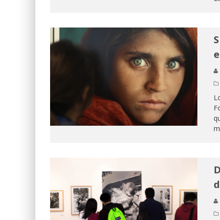
S
e
Lo
Fo
q
m
D
d