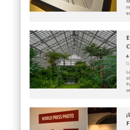
Mu
m
es
E
C
La
só
Pa
s
¡
F