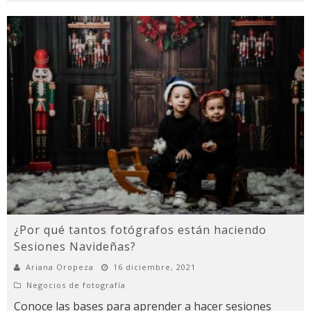
¿Por qué tantos fotógrafos están haciendo
Sesiones Navideñas?
Ariana Oropeza
16 diciembre, 2021
Negocios de fotografía
Conoce las bases para aprender a hacer sesiones