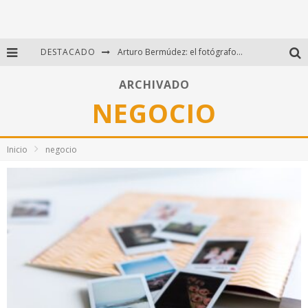
DESTACADO
Arturo Bermúdez: el fotógrafo mexicano que brilló en los Premios HUAWEI XMAGE 2025
Regalos originales para amantes de la fotografía: ideas creativas y útiles
ARCHIVADO
NEGOCIO
Di Martini: fotografía boudoir y empoderamiento femenino
Fotógrafos mexicanos de Postal 5.6 brillan como finalistas del Concurso Nacional de Fotografía Cuartoscuro 2026
Inicio
negocio