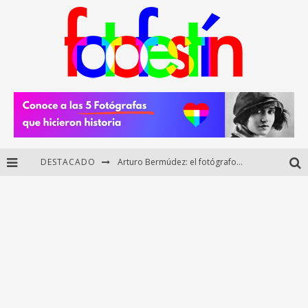
DESTACADO
Arturo Bermúdez: el fotógrafo mexicano que brilló en los Premios HUAWEI XMAGE 2025
Regalos originales para amantes de la fotografía: ideas creativas y útiles
Di Martini: fotografía boudoir y empoderamiento femenino
Fotógrafos mexicanos de Postal 5.6 brillan como finalistas del Concurso Nacional de Fotografía Cuartoscuro 2026