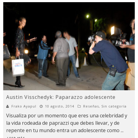
Austin Visschedyk: Paparazzo adolescente
Frako Ayapul
10 agosto, 2014
Reseñas
,
Sin categoría
Visualiza por un momento que eres una celebridad y
la vida rodeada de paprazzi que debes llevar, y de
repente en tu mundo entra un adolescente como
...