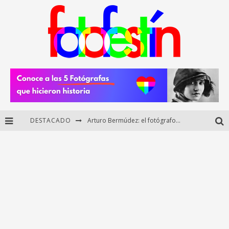
DESTACADO
Arturo Bermúdez: el fotógrafo mexicano que brilló en los Premios HUAWEI XMAGE 2025
Regalos originales para amantes de la fotografía: ideas creativas y útiles
Di Martini: fotografía boudoir y empoderamiento femenino
Fotógrafos mexicanos de Postal 5.6 brillan como finalistas del Concurso Nacional de Fotografía Cuartoscuro 2026