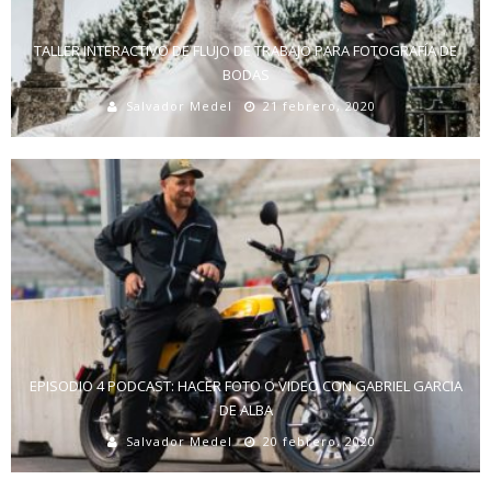
TALLER INTERACTIVO DE FLUJO DE TRABAJO PARA FOTOGRAFÍA DE
BODAS
Salvador Medel
21 febrero, 2020
EPISODIO 4 PODCAST: HACER FOTO O VIDEO CON GABRIEL GARCIA
DE ALBA
Salvador Medel
20 febrero, 2020