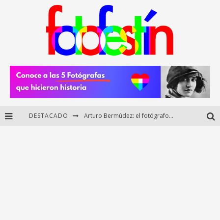
Arturo Bermúdez: el fotógrafo mexicano que brilló en los Premios HUAWEI XMAGE 2025
DESTACADO
Regalos originales para amantes de la fotografía: ideas creativas y útiles
Di Martini: fotografía boudoir y empoderamiento femenino
Fotógrafos mexicanos de Postal 5.6 brillan como finalistas del Concurso Nacional de Fotografía Cuartoscuro 2026