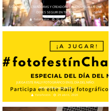
5 CUENTAS DE CREADORAS Y CREADORES AUDIOVISUALES QUE
DEBES SEGUIR EN TIK TOK
fotofestín
30 marzo, 2021
JUEGA ESTE RALLY FOTOGRÁFICO EN EL DÍA DEL NIÑO:
#FOFESTÍNCHALLENGE
fotofestín
29 abril, 2020