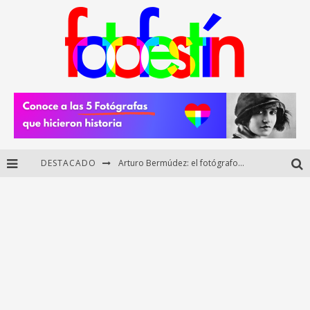
DESTACADO
Arturo Bermúdez: el fotógrafo mexicano que brilló en los Premios HUAWEI XMAGE 2025
Regalos originales para amantes de la fotografía: ideas creativas y útiles
Di Martini: fotografía boudoir y empoderamiento femenino
Fotógrafos mexicanos de Postal 5.6 brillan como finalistas del Concurso Nacional de Fotografía Cuartoscuro 2026