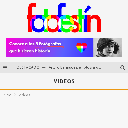
DESTACADO
Arturo Bermúdez: el fotógrafo mexicano que brilló en los Premios HUAWEI XMAGE 2025
Regalos originales para amantes de la fotografía: ideas creativas y útiles
VIDEOS
Di Martini: fotografía boudoir y empoderamiento femenino
Inicio
Videos
Fotógrafos mexicanos de Postal 5.6 brillan como finalistas del Concurso Nacional de Fotografía Cuartoscuro 2026