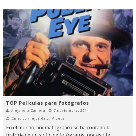
TOP Películas para fotógrafos
Alejandra Zamora
7 noviembre, 2014
Cine
,
Lo mejor de...
,
Videos
En el mundo cinematográfico se ha contado la
historia de un sinfín de fotógrafos, por eso te