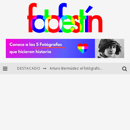
DESTACADO
Arturo Bermúdez: el fotógrafo mexicano que brilló en los Premios HUAWEI XMAGE 2025
Regalos originales para amantes de la fotografía: ideas creativas y útiles
Di Martini: fotografía boudoir y empoderamiento femenino
Fotógrafos mexicanos de Postal 5.6 brillan como finalistas del Concurso Nacional de Fotografía Cuartoscuro 2026