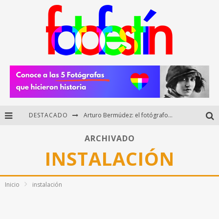
DESTACADO
Arturo Bermúdez: el fotógrafo mexicano que brilló en los Premios HUAWEI XMAGE 2025
Regalos originales para amantes de la fotografía: ideas creativas y útiles
ARCHIVADO
INSTALACIÓN
Di Martini: fotografía boudoir y empoderamiento femenino
Fotógrafos mexicanos de Postal 5.6 brillan como finalistas del Concurso Nacional de Fotografía Cuartoscuro 2026
Inicio
instalación