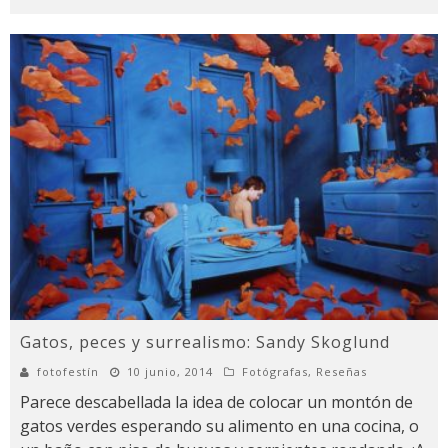
Gatos, peces y surrealismo: Sandy Skoglund
fotofestín
10 junio, 2014
Fotógrafas
,
Reseñas
Parece descabellada la idea de colocar un montón de
gatos verdes esperando su alimento en una cocina, o