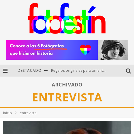
DESTACADO
Regalos originales para amantes de la fotografía: ideas creativas y útiles
Di Martini: fotografía boudoir y empoderamiento femenino
ARCHIVADO
ENTREVISTA
Fotógrafos mexicanos de Postal 5.6 brillan como finalistas del Concurso Nacional de Fotografía Cuartoscuro 2026
Arturo Bermúdez: el fotógrafo mexicano que brilló en los Premios HUAWEI XMAGE 2025
Inicio
entrevista