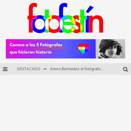
DESTACADO
Arturo Bermúdez: el fotógrafo mexicano que brilló en los Premios HUAWEI XMAGE 2025
Regalos originales para amantes de la fotografía: ideas creativas y útiles
Di Martini: fotografía boudoir y empoderamiento femenino
Fotógrafos mexicanos de Postal 5.6 brillan como finalistas del Concurso Nacional de Fotografía Cuartoscuro 2026