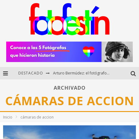
DESTACADO
Arturo Bermúdez: el fotógrafo mexicano que brilló en los Premios HUAWEI XMAGE 2025
Regalos originales para amantes de la fotografía: ideas creativas y útiles
ARCHIVADO
CÁMARAS DE ACCION
Di Martini: fotografía boudoir y empoderamiento femenino
Fotógrafos mexicanos de Postal 5.6 brillan como finalistas del Concurso Nacional de Fotografía Cuartoscuro 2026
Inicio
cámaras de accion