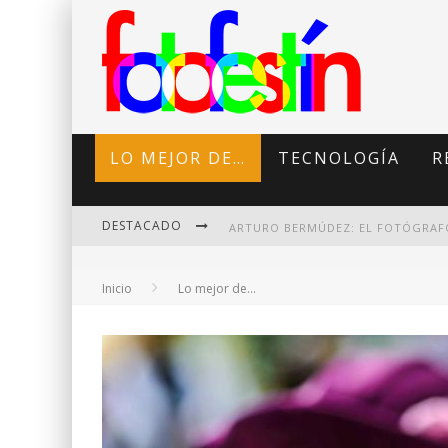
LO MEJOR DE…
TECNOLOGÍA
R
DESTACADO
Inicio
Lo mejor de...
DI MARTINI: FOTOGRAFÍA BOUDOI