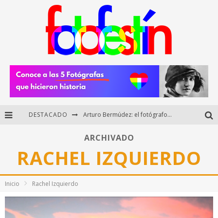
DESTACADO
Arturo Bermúdez: el fotógrafo mexicano que brilló en los Premios HUAWEI XMAGE 2025
Regalos originales para amantes de la fotografía: ideas creativas y útiles
ARCHIVADO
RACHEL IZQUIERDO
Di Martini: fotografía boudoir y empoderamiento femenino
Fotógrafos mexicanos de Postal 5.6 brillan como finalistas del Concurso Nacional de Fotografía Cuartoscuro 2026
Inicio
Rachel Izquierdo